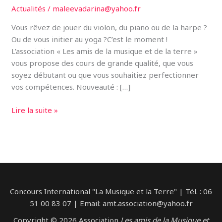
Actualités
/
maleevadarina@yahoo.fr
Vous rêvez de jouer du violon, du piano ou de la harpe ?
Ou de vous initier au yoga ?C’est le moment !
L’association « Les amis de la musique et de la terre »
vous propose des cours de grande qualité, que vous
soyez débutant ou que vous souhaitiez perfectionner
vos compétences. Nouveauté : […]
Découvrez
Lire la suite »
le
plaisir
de
la
musique
avec
Concours International "La Musique et la Terre" | Tél. : 06
«
51 00 83 07 | Email: amt.association@yahoo.fr
Les
amis
Copyright © 2026 Association
Les amis de la Musique et