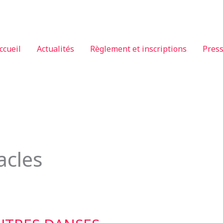
ccueil
Actualités
Règlement et inscriptions
Pres
acles