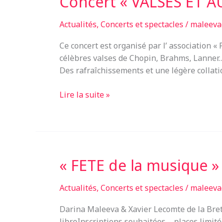
Concert « VALSES ET 
Actualités
,
Concerts et spectacles
/
maleeva
Ce concert est organisé par l’ association « 
célèbres valses de Chopin, Brahms, Lanner
Des rafraîchissements et une légère collati
Concert
Lire la suite »
«
VALSES
ET
AUTRES
DANSES
« FETE de la musique
»
Actualités
,
Concerts et spectacles
/
maleeva
Darina Maleeva & Xavier Lecomte de la Bret
libreInscriptions souhaitées – places limit