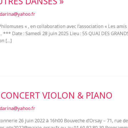
AUTRES DANSES »
darina@yahoo.fr
Philomuses « , en collaboration avec l’association « Les amis 
…. *** Date : Samedi 28 juin 2025 Lieu : 55 QUAI DES GRA
on […]
 » CONCERT VIOLON & PIANO
darina@yahoo.fr
onnerie 26 juin 2022 à 16h00 Bouveche d’Orsay – 71, rue de 
ées :ete2022@mairie-orsay.fr ou au 01 60 92 80 30 Programme